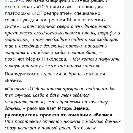
«
1С:ERP»,
но из-за специфики бизнеса решили
использовать «1С:Аналитику» — опцию для
платформы «1С:Предприятие», специально
созданную для построения BI аналитических
систем. «
Транспортная сфера очень динамичная,
практически ежедневно меняются планы, тарифы и
маршруты, и нам необходимо видеть как входящие,
так и исходящие денежные потоки, понимать
затраты и прибыль каждого автомобиля
, –
поясняет Мария Николаева. –
Мы хотели получить
полную картину легким нажатием кнопки
».
Подрядчиком внедрения выбрана компания
«Базис».
«
Система «1С:Аналитика» прекрасно подходит для
тех случаев, когда в базе учет ведется
ненормализованно, есть проблемы по качеству
данных
, – рассказывает
Игорь Земко,
руководитель проекта от компании «Базис»
. –
При построении отчетов нюансы с моделью данных
сразу встают в полный рост. Так было в