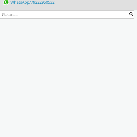
WhatsApp/79222950532